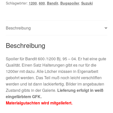
Schlagwörter:
1200
,
600
,
Bandit
,
Bugspoiler
,
Suzuki
Menge
Beschreibung
Beschreibung
Spoiler für Bandit 600 /1200 Bj. 95 – 04. Er hat eine gute
Qualität. Einen Satz Halterungen gibt es nur für die
1200er mit dazu. Alle Löcher müssen in Eigenarbeit
gebohrt werden. Das Teil muß noch leicht verschliffen
werden und ist dann lackierfertig. Bilder im angebauten
Zustand gibts in der Galerie.
Lieferung erfolgt in weiß
eingefärbtem GFK.
Materialgutachten wird mitgeliefert.