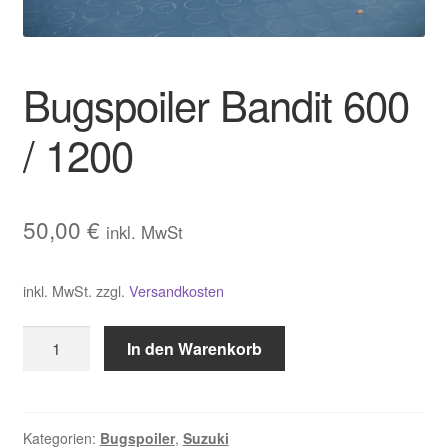
Warenkorb
Widerrufsbelehrung
Bugspoiler Bandit 600
Zahlungsarten und Versand
/ 1200
50,00
€
inkl. MwSt
inkl. MwSt.
zzgl.
Versandkosten
Bugspoiler
In den Warenkorb
Bandit
600
/
1200
Kategorien:
Bugspoiler
,
Suzuki