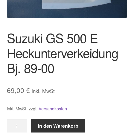
Warenkorb
Widerrufsbelehrung
Suzuki GS 500 E
Zahlungsarten und Versand
Heckunterverkeidung
Bj. 89-00
69,00
€
inkl. MwSt
inkl. MwSt.
zzgl.
Versandkosten
Suzuki
In den Warenkorb
GS