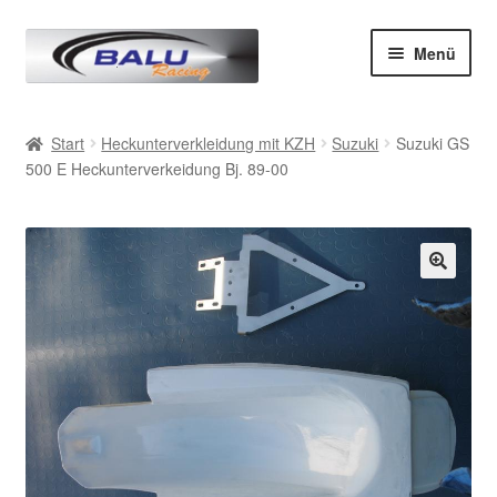
Zur
Zum
Menü
Navigation
Inhalt
springen
springen
Start
Start
Heckunterverkleidung mit KZH
Suzuki
Suzuki GS
500 E Heckunterverkeidung Bj. 89-00
AGB
Datenschutz
Impressum
Kasse
Mein Konto
Produkte