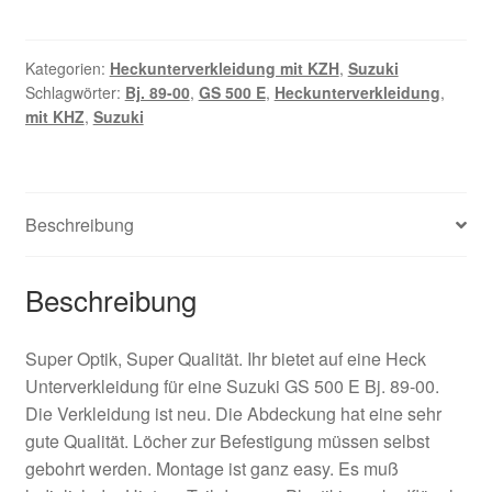
500
E
Heckunterverkeidung
Kategorien:
Heckunterverkleidung mit KZH
,
Suzuki
Schlagwörter:
Bj. 89-00
,
GS 500 E
,
Heckunterverkleidung
,
Bj.
mit KHZ
,
Suzuki
89-
00
Menge
Beschreibung
Beschreibung
Super Optik, Super Qualität. Ihr bietet auf eine Heck
Unterverkleidung für eine Suzuki GS 500 E Bj. 89-00.
Die Verkleidung ist neu. Die Abdeckung hat eine sehr
gute Qualität. Löcher zur Befestigung müssen selbst
gebohrt werden. Montage ist ganz easy. Es muß