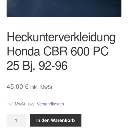
Warenkorb
Widerrufsbelehrung
Heckunterverkleidung
Zahlungsarten und Versand
Honda CBR 600 PC
25 Bj. 92-96
45,00
€
inkl. MwSt
inkl. MwSt.
zzgl.
Versandkosten
Heckunterverkleidung
In den Warenkorb
Honda