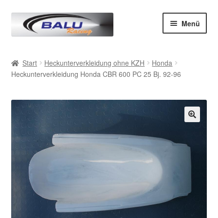
Zur
Zum
Menü
Navigation
Inhalt
springen
springen
Start
Start
Heckunterverkleidung ohne KZH
Honda
Heckunterverkleidung Honda CBR 600 PC 25 Bj. 92-96
AGB
Datenschutz
Impressum
Kasse
Mein Konto
Produkte