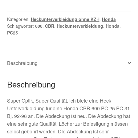
CBR
600
PC
Kategorien:
Heckunterverkleidung ohne KZH
,
Honda
Schlagwörter:
600
,
CBR
,
Heckunterverkleidung
,
Honda
,
25
PC25
Bj.
92-
96
Menge
Beschreibung
Beschreibung
Super Optik, Super Qualität. Ich biete eine Heck
Unterverkleidung für eine Honda CBR 600 PC 25 PC 31
Bj. 92-96 an. Die Abdeckung ist neu. Die Abdeckung hat
eine sehr gute Qualität. Löcher zur Befestigung müssen
selbst gebohrt werden. Die Abdeckung ist sehr