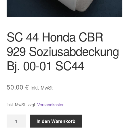
Warenkorb
Widerrufsbelehrung
SC 44 Honda CBR
Zahlungsarten und Versand
929 Soziusabdeckung
Bj. 00-01 SC44
50,00
€
inkl. MwSt
inkl. MwSt.
zzgl.
Versandkosten
SC
In den Warenkorb
44