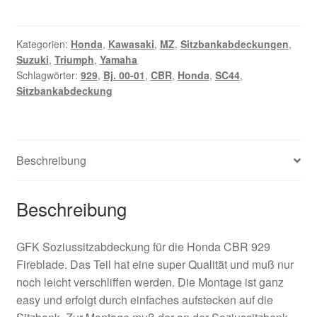
Honda
CBR
929
Kategorien:
Honda
,
Kawasaki
,
MZ
,
Sitzbankabdeckungen
,
Suzuki
,
Triumph
,
Yamaha
Soziusabdeckung
Schlagwörter:
929
,
Bj. 00-01
,
CBR
,
Honda
,
SC44
,
Bj.
Sitzbankabdeckung
00-
01
SC44
Menge
Beschreibung
Beschreibung
GFK Soziussitzabdeckung für die Honda CBR 929
Fireblade. Das Teil hat eine super Qualität und muß nur
noch leicht verschliffen werden. Die Montage ist ganz
easy und erfolgt durch einfaches aufstecken auf die