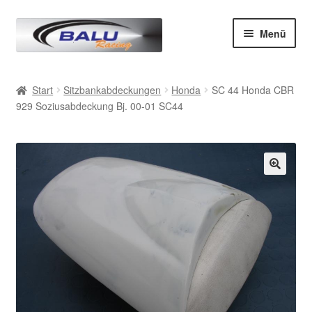
Zur
Zum
Menü
Navigation
Inhalt
springen
springen
Start
Start
Sitzbankabdeckungen
Honda
SC 44 Honda CBR
929 Soziusabdeckung Bj. 00-01 SC44
AGB
Datenschutz
Impressum
Kasse
Mein Konto
Produkte