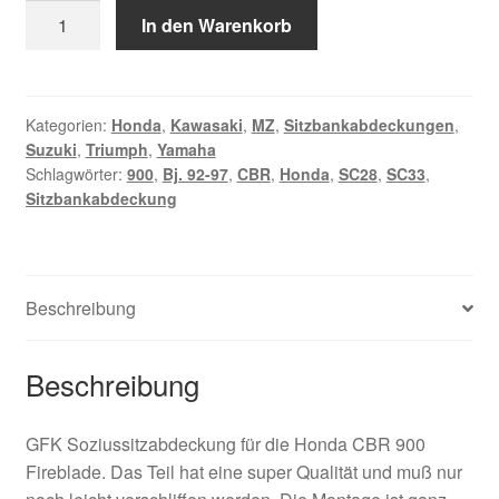
SC28
In den Warenkorb
SC33
Honda
CBR
900
Kategorien:
Honda
,
Kawasaki
,
MZ
,
Sitzbankabdeckungen
,
Suzuki
,
Triumph
,
Yamaha
Soziusabdeckung
Schlagwörter:
900
,
Bj. 92-97
,
CBR
,
Honda
,
SC28
,
SC33
,
Bj.
Sitzbankabdeckung
92-
97
Menge
Beschreibung
Beschreibung
GFK Soziussitzabdeckung für die Honda CBR 900
Fireblade. Das Teil hat eine super Qualität und muß nur