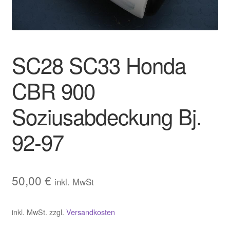
Warenkorb
Widerrufsbelehrung
SC28 SC33 Honda
Zahlungsarten und Versand
CBR 900
Soziusabdeckung Bj.
92-97
50,00
€
inkl. MwSt
inkl. MwSt.
zzgl.
Versandkosten