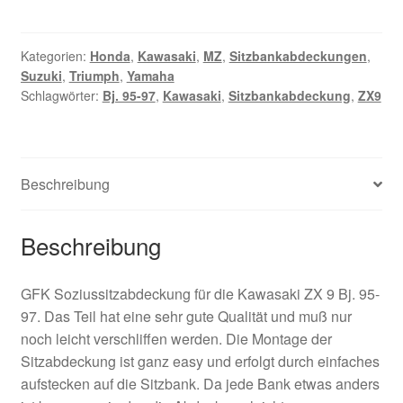
ZX
9
Soziusabdeckung
Kategorien:
Honda
,
Kawasaki
,
MZ
,
Sitzbankabdeckungen
,
Suzuki
,
Triumph
,
Yamaha
Bj.
Schlagwörter:
Bj. 95-97
,
Kawasaki
,
Sitzbankabdeckung
,
ZX9
95-
97
Menge
Beschreibung
Beschreibung
GFK Soziussitzabdeckung für die Kawasaki ZX 9 Bj. 95-
97. Das Teil hat eine sehr gute Qualität und muß nur
noch leicht verschliffen werden. Die Montage der
Sitzabdeckung ist ganz easy und erfolgt durch einfaches
aufstecken auf die Sitzbank. Da jede Bank etwas anders