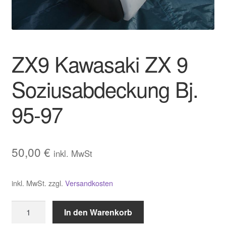
Warenkorb
Widerrufsbelehrung
ZX9 Kawasaki ZX 9
Zahlungsarten und Versand
Soziusabdeckung Bj.
95-97
50,00
€
inkl. MwSt
inkl. MwSt.
zzgl.
Versandkosten
ZX9
In den Warenkorb
Kawasaki