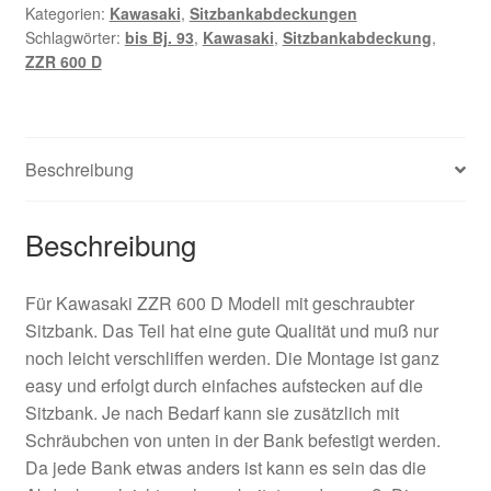
bis
Kategorien:
Kawasaki
,
Sitzbankabdeckungen
Schlagwörter:
bis Bj. 93
,
Kawasaki
,
Sitzbankabdeckung
,
Bj.
ZZR 600 D
93
Menge
Beschreibung
Beschreibung
Für Kawasaki ZZR 600 D Modell mit geschraubter
Sitzbank. Das Teil hat eine gute Qualität und muß nur
noch leicht verschliffen werden. Die Montage ist ganz
easy und erfolgt durch einfaches aufstecken auf die
Sitzbank. Je nach Bedarf kann sie zusätzlich mit
Schräubchen von unten in der Bank befestigt werden.
Da jede Bank etwas anders ist kann es sein das die