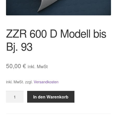
Warenkorb
Widerrufsbelehrung
ZZR 600 D Modell bis
Zahlungsarten und Versand
Bj. 93
50,00
€
inkl. MwSt
inkl. MwSt.
zzgl.
Versandkosten
ZZR
In den Warenkorb
600
D
Modell