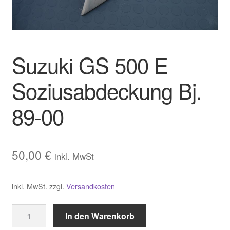
Warenkorb
Widerrufsbelehrung
Suzuki GS 500 E
Zahlungsarten und Versand
Soziusabdeckung Bj.
89-00
50,00
€
inkl. MwSt
inkl. MwSt.
zzgl.
Versandkosten
Suzuki
In den Warenkorb
GS