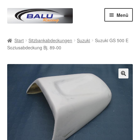
Zur
Zum
Menü
Navigation
Inhalt
springen
springen
Start
Start
Sitzbankabdeckungen
Suzuki
Suzuki GS 500 E
Soziusabdeckung Bj. 89-00
AGB
Datenschutz
Impressum
Kasse
Mein Konto
Produkte