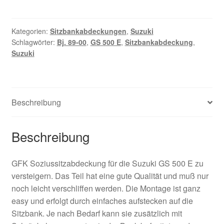
500
E
Soziusabdeckung
Kategorien:
Sitzbankabdeckungen
,
Suzuki
Schlagwörter:
Bj. 89-00
,
GS 500 E
,
Sitzbankabdeckung
,
Bj.
Suzuki
89-
00
Menge
Beschreibung
Beschreibung
GFK Soziussitzabdeckung für die Suzuki GS 500 E zu
versteigern. Das Teil hat eine gute Qualität und muß nur
noch leicht verschliffen werden. Die Montage ist ganz
easy und erfolgt durch einfaches aufstecken auf die
Sitzbank. Je nach Bedarf kann sie zusätzlich mit