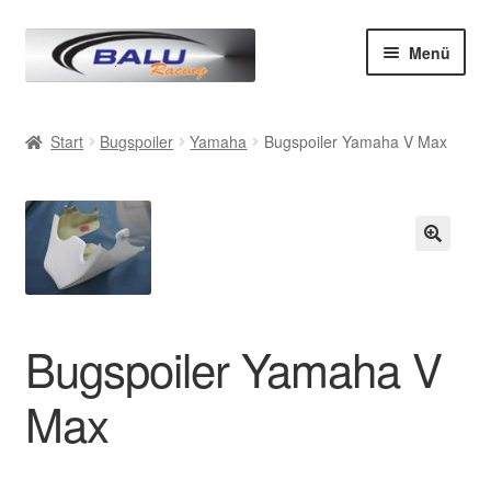
Zur
Zum
Menü
Navigation
Inhalt
springen
springen
Start
Start
Bugspoiler
Yamaha
Bugspoiler Yamaha V Max
AGB
Datenschutz
Impressum
Kasse
Bugspoiler Yamaha V
Mein Konto
Max
Produkte