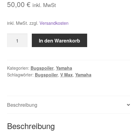
50,00
€
inkl. MwSt
Warenkorb
inkl. MwSt.
zzgl.
Versandkosten
Widerrufsbelehrung
Bugspoiler
Zahlungsarten und Versand
In den Warenkorb
Yamaha
V
Max
Menge
Kategorien:
Bugspoiler
,
Yamaha
Schlagwörter:
Bugspoiler
,
V Max
,
Yamaha
Beschreibung
Beschreibung