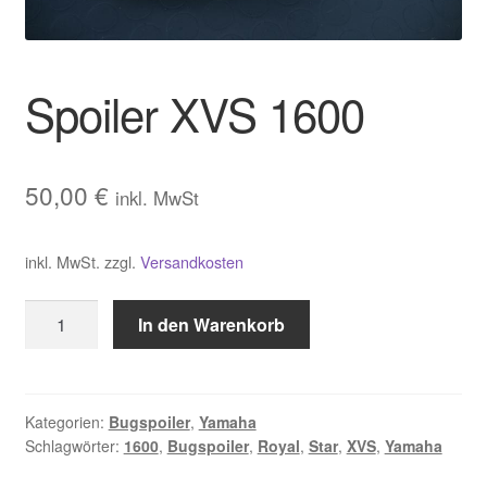
Warenkorb
Widerrufsbelehrung
Spoiler XVS 1600
Zahlungsarten und Versand
50,00
€
inkl. MwSt
inkl. MwSt.
zzgl.
Versandkosten
Spoiler
In den Warenkorb
XVS
1600
Menge
Kategorien:
Bugspoiler
,
Yamaha
Schlagwörter:
1600
,
Bugspoiler
,
Royal
,
Star
,
XVS
,
Yamaha