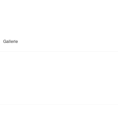
Gallerie
ein Konto
Produkte
Warenkorb
Widerrufsbelehrung