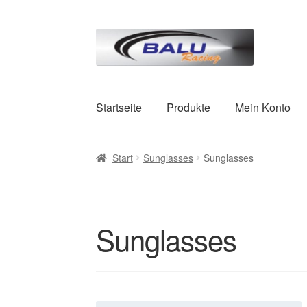
Zur
Zum
Navigation
Inhalt
springen
springen
Startseite
Produkte
Mein Konto
Start
AGB
Datenschutz
Impressum
Kasse
M
Start
Sunglasses
Sunglasses
Zahlungsarten und Versand
Sunglasses